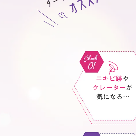
ニキビ跡
や
クレーター
が
気になる…