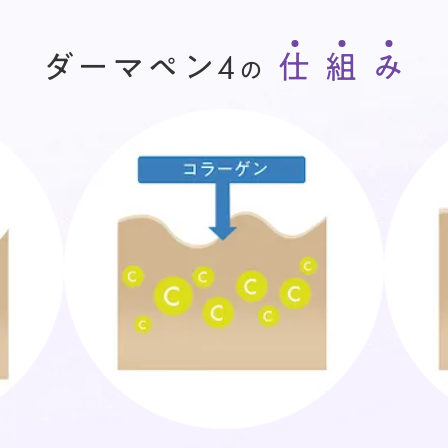
ダーマペン4
仕
組
み
の