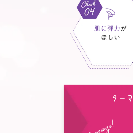
肌に弾力
が
ほしい
ダー