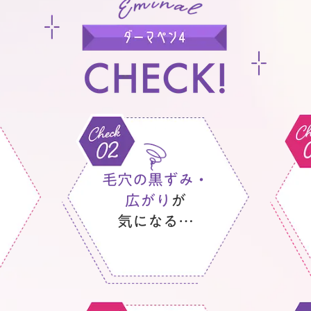
毛穴の黒ずみ・
広がり
が
気になる…