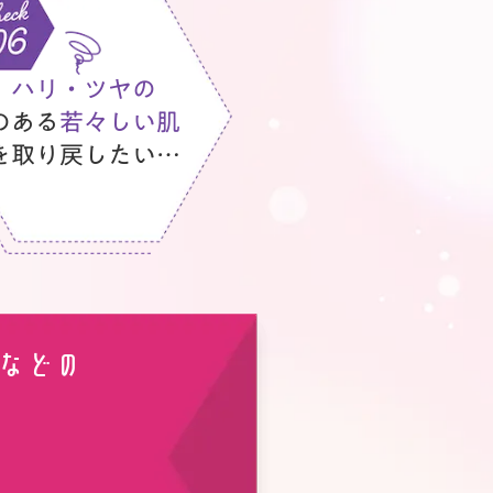
ハリ・ツヤの
のある
若々しい肌
を取り戻したい…
などの