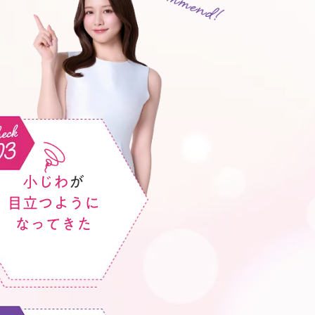
小じわ
が
目立つように
なってきた