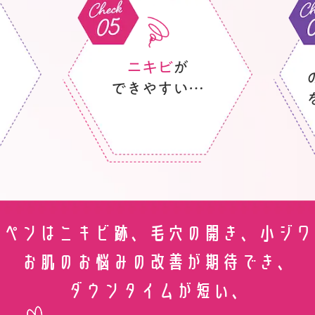
ニキビ
が
できやすい…
マペンはニキビ跡、毛穴の開き、
小ジワ
お肌のお悩みの
改善が期待でき、
ダウンタイムが短い、