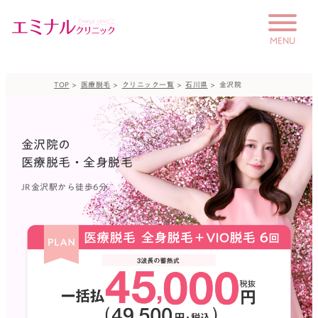
MENU
TOP
医療脱毛
クリニック一覧
石川県
金沢院
はじめての方へ
未成年の方へ
金沢院の
料金
医療脱毛・全身脱毛
保護者の方へ
学生プラン
JR金沢駅から徒歩6分
のりかえプラン
ペア限定プラン
お友だち紹介プラン