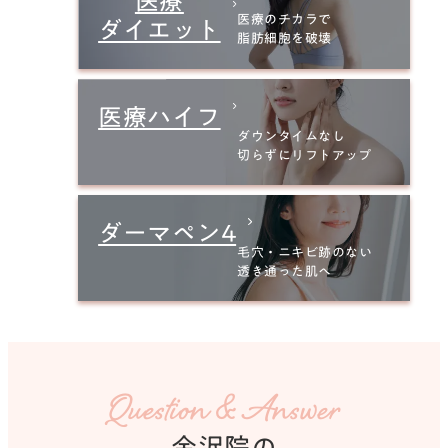
医療
医療のチカラで
ダイエット
脂肪細胞を破壊
医療ハイフ
ダウンタイムなし
切らずにリフトアップ
ダーマペン4
毛穴・ニキビ跡のない
透き通った肌へ
Question & Answer
金沢院の