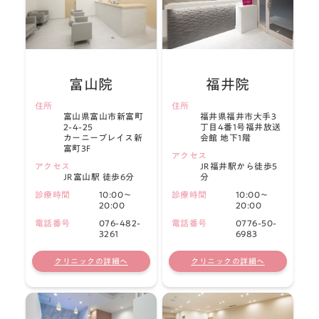
富山院
福井院
住所
住所
富山県富山市新富町
福井県福井市大手3
2-4-25
丁目4番1号福井放送
カーニープレイス新
会館 地下1階
富町3F
アクセス
アクセス
JR福井駅から徒歩5
JR富山駅 徒歩6分
分
診療時間
10:00〜
診療時間
10:00〜
20:00
20:00
電話番号
076-482-
電話番号
0776-50-
3261
6983
クリニックの詳細へ
クリニックの詳細へ