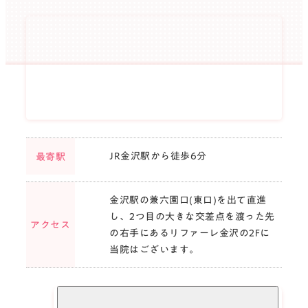
丁寧な接客、施術をスタッフ一同
心がけております。
相談しにくい脱毛の質問やお悩み相談
も、
ぜひお気軽にお問合せください。
まずは
無料カウンセリング
で！
JR金沢駅から徒歩6分
最寄駅
金沢駅の兼六園口(東口)を出て直進
し、2つ目の大きな交差点を渡った先
アクセス
の右手にあるリファーレ金沢の2Fに
当院はございます。