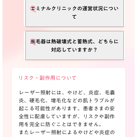
ご不明な点がございましたら、お気軽
ーでメイクを落としてください。施術
事業者の倒産などにより、それ以降の
エミナルクリニックの運営状況につい
にお問い合わせください。
後はドレッサーでメイクが可能ですの
役務（施術）の提供を受けられなくな
て
でご安心ください。
った場合、お客様はクレジット会社な
どからの代金請求に対し、お支払いの
停止を求めることができます。
当院では、医療ローンとクレジットカ
脱毛器は熱破壊式と蓄熱式、どちらに
※ただし既に支払った（引き落とされ
ード決済において、それぞれ複数社と
対応していますか？
た）分は返金されません。
お取り引きがございます。複数の金融
医療ローンやクレジットカードの分割
機関と提携を継続できていることが、
払いは分割手数料がかかりますが、こ
当院の企業としての安心感・信用力に
当院の新型医療脱毛器「クリスタルプ
リスク・副作用について
のように万が一に備えることもできま
つながっていると自負しております。
ロ」は、蓄熱式と熱破壊式、両方に対
す。（詳しくはご利用のクレジットカ
これからもお客様に安心してご利用い
応しています。
レーザー照射には、やけど、炎症、毛嚢
ード会社、信販会社の契約書等をご確
ただけるクリニックでありつづけるよ
炎、硬毛化、増毛化などの肌トラブルが
認ください）
う努めてまいります。
起こる可能性があります。患者さまの安
全性に配慮していますが、リスクや副作
用を完全に防ぐことはできません。
またレーザー照射によるやけどや炎症の