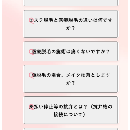
しやすく、火傷のリスクがあるため、
シミや色素沈着、ほくろなどは避けて
施術していきます。気になる箇所は医
ご契約可能です。
エステ脱毛と医療脱毛の違いは何です
師の問診時にご相談ください。
お得な学生プラン料金や分割払いをご
か？
利用いただけるため、無理なく通うこ
とが可能です。
詳しくは
「学生プラン」ページ
をご確
エステで行われている脱毛は高出力の
医療脱毛の施術は痛くないですか？
認ください。
脱毛器を使用する事が出来ないため、
ただし、施術の種類によってご契約条
結果が出るまでに長い期間がかかって
件が異なります。
しまう場合があります。医療脱毛は高
当院の脱毛器は、肌や毛質に合わせて
顔脱毛の場合、メイクは落とします
・医療脱毛：契約可能
出力の医療レーザー脱毛器を使用する
出力を調整できる機能や、強力な冷却
か？
・医療ダイエット施術：18歳以上の方
ことが可能なので、短い期間で脱毛完
機能を搭載しており、できるだけ快適
は契約可能
了を目指せます。
に施術を受けていただけるよう工夫し
※高校生は契約いただけません（卒
ております。痛みの感じ方には個人差
顔脱毛の場合は、メイクを落とした状
支払い停止等の抗弁とは？（抗弁権の
業後3月末まで不可）
があるため、ご不安な場合はスタッフ
態で施術いたします。メイクをせずに
接続について）
・その他の美容医療：18歳以上の方は
へお気軽にご相談ください。
ご来院いただくか、余裕を持ってご来
契約可能
院いただき、施術前に当院のドレッサ