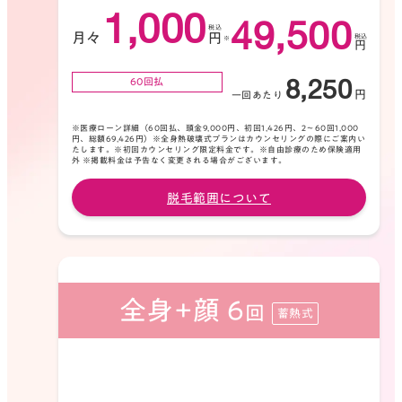
1,000
49,500
月々
円
円
8,250
60回払
円
一回あたり
※医療ローン詳細（60回払、頭金9,000円、初回1,426円、2〜60回1,000
円、総額69,426円）※全身熱破壊式プランはカウンセリングの際にご案内い
④横断歩道を渡り少し進むと、右手にリフ
たします。※初回カウンセリング限定料金です。※自由診療のため保険適用
外 ※掲載料金は予告なく変更される場合がございます。
ァーレ金沢という建物が見えてきます。こ
ちらの2Fに当院がございます。
脱毛範囲について
全身+顔 6
回
蓄熱式