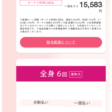
15,583
ボーナス併用60回払
一回あたり
円
※医療ローン詳細（ボーナス併用60回払、頭金5,000円、初回1,742円、2〜
60回1,700円、ボーナス加算3,000円×10回 総額137,042円）※全身熱破壊
式プランはカウンセリングの際にご案内いたします。※初回カウンセリング
限定料金です。※自由診療のため保険適用外 ※掲載料金は予告なく変更され
る場合がございます。
③ライブ1ビルを通りすぎます。
脱毛範囲について
04
全身 6
回
蓄熱式
分割払い
一括払い