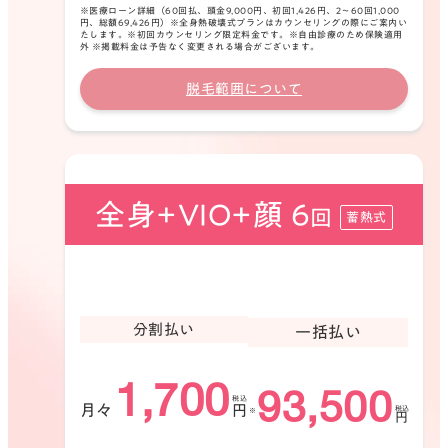
※医療ローン詳細（60回払、頭金9,000円、初回1,426円、2〜60回1,000
円、総額69,426円）※全身熱破壊式プランはカウンセリングの際にご案内い
たします。※初回カウンセリング限定料金です。※自由診療のため保険適用
外 ※掲載料金は予告なく変更される場合がございます。
脱毛範囲について
②金沢駅通りを近江町市場方面に直進しま
す。
全身+VIO+顔 6
03
回
蓄熱式
分割払い
一括払い
1,700
93,500
月々
円
円