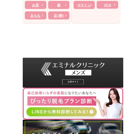
お尻
膝
Oライン
VIO
太もも
足(脚)