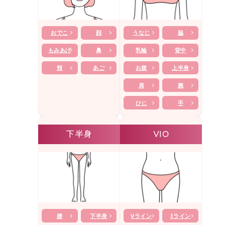
おでこ
顔
うなじ
脇
もみあげ
鼻
乳輪
背中
頬
あご
お腹
上半身
肩
腕
ひじ
手
下半身
VIO
腰
下半身
Vライン
Iライン