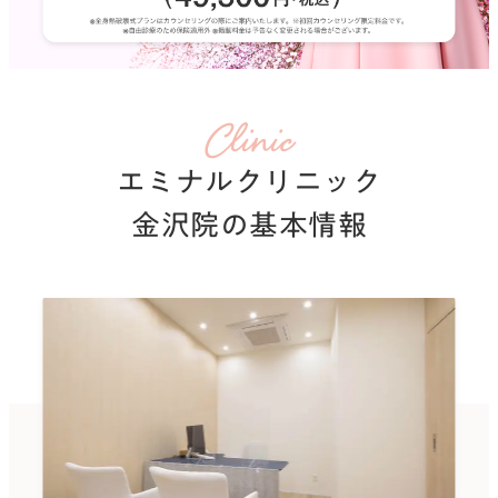
いびき治療
医療ダイエット
医療ハイフ
Clinic
ダーマペン4
エミナルクリニック
白玉点滴
無料カウンセリング予約
金沢院の基本情報
法人概要
プライバシーポリシー
サイトマップ
エミナルクリニックメンズ（男性医療脱毛）