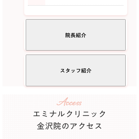
院長紹介
スタッフ紹介
院長
2014年 福井大学医学部卒業、初期研修終
了
2016年 福井大学医学部皮膚科
Access
2017年 福井県済生会病院皮膚科
M.K
STAFF
2018年 市中病院皮膚科勤務
明るくアットホームな雰囲気で皆
エミナルクリニック
2020年 エミナルクリニック金沢院 院長就
様をお出迎え致します!
任
金沢院のアクセス
J.S
STAFF