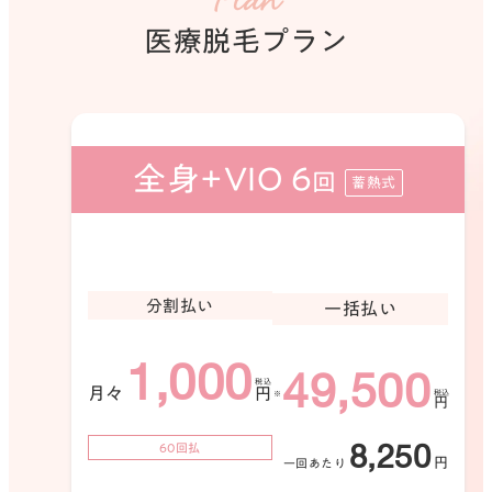
Plan
医療脱毛プラン
①JR金沢駅の金沢駅前東口（鼓門）を出ま
す。
全身+VIO 6
回
蓄熱式
02
分割払い
一括払い
1,000
49,500
月々
円
円
8,250
60回払
円
一回あたり