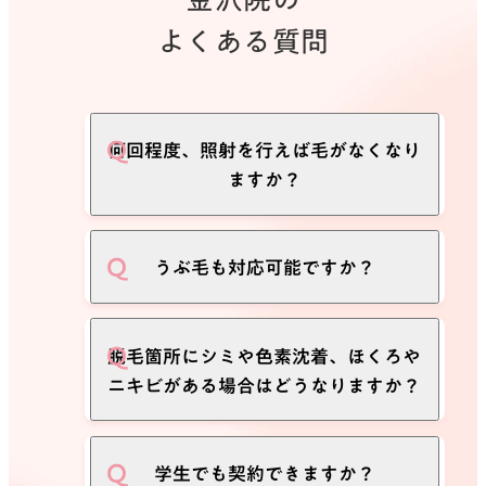
よくある質問
何回程度、照射を行えば毛がなくなり
ますか？
毛周期の個人差や、体質、それぞれの
うぶ毛も対応可能ですか？
満足度も個人によって違いますので一
概には言えませんが、当院では5回〜
10回ぐらい施術されることをおすすめ
当院に導入している脱毛器は、太い毛
脱毛箇所にシミや色素沈着、ほくろや
しております。
からうぶ毛まで対応可能なレーザーを
ニキビがある場合はどうなりますか？
毛周期については
こちらのコラム
で紹
照射できる機器を使用していますので
介しています。
ご安心ください。
色の濃い箇所は、レーザーの光を吸収
学生でも契約できますか？