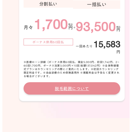
分割払い
一括払い
1,700
93,500
月々
円
円
15,583
ボーナス併用60回払
一回あたり
円
※医療ローン詳細（ボーナス併用60回払、頭金5,000円、初回1,742円、2〜
60回1,700円、ボーナス加算3,000円×10回 総額137,042円）※全身熱破壊
式プランはカウンセリングの際にご案内いたします。※初回カウンセリング
限定料金です。※自由診療のため保険適用外 ※掲載料金は予告なく変更され
る場合がございます。
脱毛範囲について