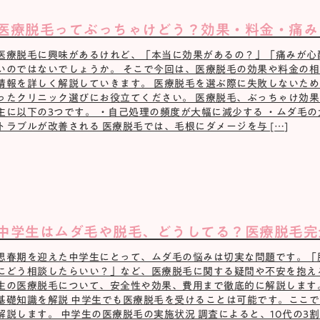
医療脱毛ってぶっちゃけどう？効果・料金・痛み
医療脱毛に興味があるけれど、「本当に効果があるの？」「痛みが心
いのではないでしょうか。 そこで今回は、医療脱毛の効果や料金の
情報を詳しく解説していきます。 医療脱毛を選ぶ際に失敗しないた
ったクリニック選びにお役立てください。 医療脱毛、ぶっちゃけ効果
主に以下の3つです。 ・自己処理の頻度が大幅に減少する ・ムダ毛の
トラブルが改善される 医療脱毛では、毛根にダメージを与 […]
中学生はムダ毛や脱毛、どうしてる？医療脱毛完
思春期を迎えた中学生にとって、ムダ毛の悩みは切実な問題です。「
にどう相談したらいい？」など、医療脱毛に関する疑問や不安を抱え
生の医療脱毛について、安全性や効果、費用まで徹底的に解説します
基礎知識を解説 中学生でも医療脱毛を受けることは可能です。ここ
解説します。 中学生の医療脱毛の実施状況 調査によると、10代の3