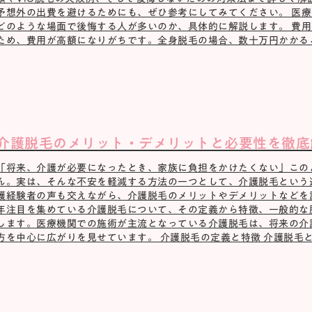
予想外の出費を避けるためにも、ぜひ参考にしてみてください。 医療
どのような場面で後悔する人が多いのか、具体的に解説します。 費用
ため、費用が高額になりがちです。全身脱毛の場合、数十万円かかるこ 
介護脱毛のメリット・デメリットと必要性を徹底
「将来、介護が必要になったとき、家族に負担をかけたくない」この
ん。実は、そんな不安を軽減する方法の一つとして、介護脱毛という
護経験者の声も交えながら、介護脱毛のメリットやデメリットなどを詳
年注目を集めている介護脱毛について、その定義から特徴、一般的な
します。医療機関での施術が主流となっている介護脱毛は、将来の介護
方を中心に広がりを見せています。 介護脱毛の定義と特徴 介護脱毛とは