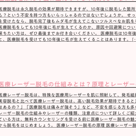
医療脱毛は永久脱毛の効果が期待できますが、10年後に脱毛した箇
も？という不安を持つ方もいらっしゃるのではないでしょうか。 せ
を受けたなら、脱毛完了後もムダ毛が生えてこないツルスベなお肌を
医療脱毛をしても10年後に毛が生えてくるのか、原因や回避策につい
保ちたい方は、ぜひ最後までお付き合いください。 医療脱毛は10年
と、医療脱毛を受けても10年後に毛が生えてくることはあります。 […
医療レーザー脱毛の仕組みとは？原理とレーザー
医療レーザー脱毛は、特殊な医療用レーザーを肌に照射して、発毛組
美容脱毛と比べて医療レーザー脱毛は、高い脱毛効果が期待できると
はあるの？」「医療脱毛は痛みが強そう」など、不安を感じる方も多
レーザー脱毛の仕組みやレーザーの種類、注意点について詳しくご紹
ている方は、無料カウンセリングを受ける前に医療レーザー脱毛の魅
から脱毛をはじめましょう。 医療レーザー脱毛の原理 医療レーザー脱毛