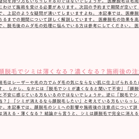
疑問を持つ方もいらっしゃるのではないでしょうか。 医療脱毛は毛
にわけて施術を受ける必要があります。次回の予約まで期間が空いて
で、上記のような疑問が湧いてしまいますよね。 本記事では、医療
ちるまでの期間について詳しく解説しています。 医療脱毛の効果を
で、脱毛後のムダ毛の処理に悩んでいる方は参考にしてください。 医療
顔脱毛でシミは薄くなる？濃くなる？施術後の注
脱毛はレーザーや光の力でムダ毛の気にならない肌に仕上げられるた
す。 しかし、なかには「脱毛でシミが濃くなると聞いて不安」「顔
と不安に感じている方もいるのではないでしょうか。逆に「脱毛でシ
当？」「シミが消えるなら顔脱毛したい」と考えている方もいらっし
か。本記事では、顔脱毛のシミへの影響や施術後の注意点について詳
は消える・薄くなる？ 結論から言うと、シミは顔脱毛で完全に消えるこ