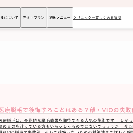
ナルについて
料金・プラン
施術メニュー
クリニック一覧
よくある質問
保護者の皆様へ
ン
ペア限定プラン
お友だち紹介プラン
療ハイフ
ダーマペン
白玉点滴
医療脱毛で後悔することはある？顔・VIOの失
医療脱毛は、長期的な脱毛効果を期待できる人気の施術です。 しか
始めるのを迷っている方もいらっしゃるのではないでしょうか。 今
顔やVIO脱毛の失敗例、そして後悔しないための対策法まで詳しく解