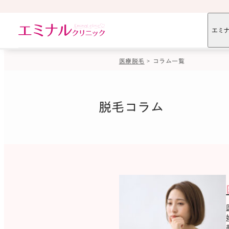
エミ
医療脱毛
コラム一覧
はじめての方へ
未成年の方へ
料金
学生プラン
のりかえプラ
いびき治療
医療ダイエット
医
脱毛コラム