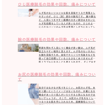
ひじ医療脱毛の効果や回数、痛みについて
ムダ毛のないツルツルな肌を目指すうえで見落とし
やすいのが、ひじ（肘）部分の脱毛です。 腕や脚な
ど、人目につきやすく面積の大きい部分はきれいに
ムダ毛処理をしている人が多いものの、ひじのよう
に小さなパーツのムダ毛は見落としがちになってし
まいます […]
腕の医療脱毛の効果や回数、痛みについて
季節を問わず人目につく機会が多い腕は、ムダ毛が
目立ちやすい場所と言えます。ムダ毛のないきれい
な腕を目指すため、自宅でカミソリや毛抜きなどを
使って自己処理している人も少なくありませんが、
肌トラブルになることも考えられます。 そこでおす
すめなの […]
お尻の医療脱毛の効果や回数、痛みについ
て
自分ではなかなか気づきにくい、お尻のムダ毛。あ
まり濃いというイメージはないものの、水着になる
機会があったり恋人がいたりすると気になるのでは
ないでしょうか。 そこで、お尻のムダ毛をなくして
つるつるな肌を手に入れるため、医療脱毛について