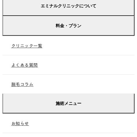
エミナルクリニックについて
はじめての方へ
料金・プラン
未成年の方へ
料金
保護者の方へ
クリニック一覧
学生プラン
総院長紹介
のりかえプラン
よくある質問
ペア限定プラン
脱毛コラム
お友だち紹介プラン
施術メニュー
いびき治療
お知らせ
医療ダイエット