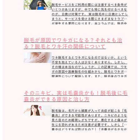
脱毛サービスをご利用の際には注意するべき条件が
いくつかありますが、中でも特に気を付けるべきな
のが、日焼け対策です。 実は脱毛中に日焼けしてし
まうと、サービスを受ける際にさまざまなトラブル
が発生する要因になります。本コラムでは、脱毛中
の日焼け […]
脱毛が原因でワキガになる？それとも治
る？脱毛とワキ汗の関係について
ワキ脱毛するとワキガになるのではないか、という
不安を抱えている人は少なくありません。しかし、
その噂は本当なのでしょうか。この記事では、ワキ
ガの原因や医療脱毛の仕組みから、脱毛とワキガの
関連性について解説します。また、脱毛後のワキガ
対策や、ワ […]
そのニキビ、実は毛嚢炎かも！脱毛後に毛
嚢炎ができる原因と治し方
脱毛後は、毛穴から細菌が入って炎症が起こる「毛
嚢炎」ができる可能性があります。ニキビのような
見た目のため軽視しがちですが、悪化すると痛みが
生じる恐れがあるため注意が必要です。しかし「毛
嚢炎はどうすれば防げるの？」「毛嚢炎がなかなか
治らない場 […]