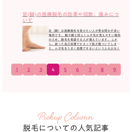
解説しま […]
足(脚)の医療脱毛の効果や回数、痛みにつ
いて
足（脚）は医療脱毛を受けたい人が男女問わず多い
場所です。 腕や顔と同じくムダ毛が見えやすい場所
のため、脱毛を希望する人が増えています。 しか
し、誤った自己処理でかえって肌が傷ついてしまっ
た、ムダ毛をうまく処理できないという人も少なく
ありませ […]
1
2
3
4
5
6
7
8
9
Pickup Column
脱毛についての人気記事