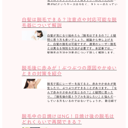
用がNGというケースは少なく、タトゥーの入ってい
いびき治療
る部分 […]
医療ダイエット
白髪は脱毛できる？注意点や対応可能な脱
毛器について解説
医療ハイフ
白髪が気になり始めたら『脱毛はできるの？』と疑
ダーマペン4
問に思う方も多いでしょう。結論から申し上げる
と、白髪の脱毛は可能ですが、通常のレーザー脱毛
とは異なる特別な方法が必要です。本記事では、白
白玉点滴
髪脱毛の方法や注意点について詳しく解説します。
無料カウンセリング予約
白髪の脱毛 […]
脱毛後に赤みが！ぶつぶつの原因やかゆい
ときの対策を紹介
脱毛で肌にレーザーを当てると、赤みやかゆみが発
生したり、ぶつぶつができることがあります。 「な
んで赤みやかゆみが生じるの？」と疑問に思った
り、「脱毛後の肌トラブルを治したい」と悩んだり
している方もいるのではないでしょうか。 数日経て
ば治まる […]
法人概要
プライバシーポリシー
サイトマップ
脱毛中の日焼けはNG！日焼け後の脱毛は
エミナルクリニックメンズ（男性医療脱毛）
どれくらいで再開できる？