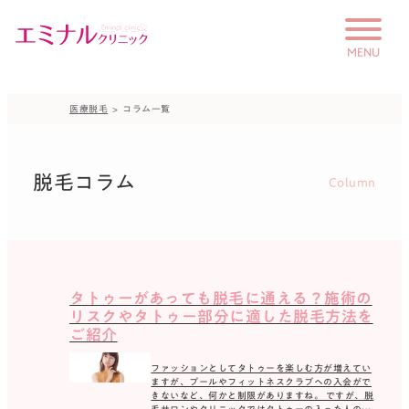
MENU
医療脱毛
コラム一覧
はじめての方へ
未成年の方へ
脱毛コラム
Column
料金
保護者の方へ
学生プラン
のりかえプラン
タトゥーがあっても脱毛に通える？施術の
ペア限定プラン
リスクやタトゥー部分に適した脱毛方法を
ご紹介
お友だち紹介プラン
ファッションとしてタトゥーを楽しむ方が増えてい
ますが、プールやフィットネスクラブへの入会がで
きないなど、何かと制限がありますね。 ですが、脱
毛サロンやクリニックではタトゥーの入った人の利