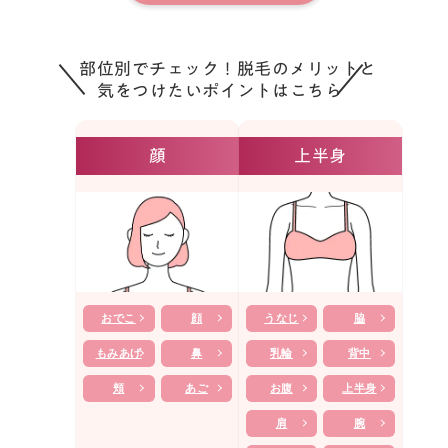
部位別でチェック！脱毛のメリットと
気をつけたいポイントはこちら
顔
上半身
おでこ
顔
うなじ
脇
もみあげ
鼻
乳輪
背中
頬
あご
お腹
上半身
肩
腕