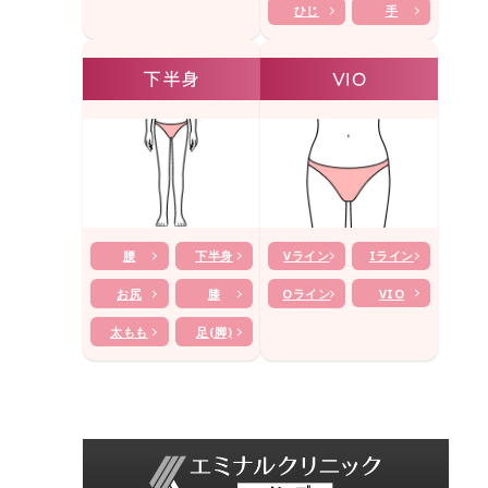
ひじ
手
下半身
VIO
腰
下半身
Vライン
Iライン
お尻
膝
Oライン
VIO
太もも
足(脚)