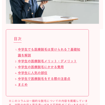
いびき治療
医療ダイエット
医療ハイフ
ダーマペン4
目次
白玉点滴
無料カウンセリング予約
中学生でも医療脱毛は受けられる？基礎知
識を解説
中学生の医療脱毛メリット・デメリット
中学生の医療脱毛にかかる費用
中学生に人気の部位
中学生で医療脱毛をする際の注意点
まとめ
法人概要
プライバシーポリシー
サイトマップ
エミナルクリニックメンズ（男性医療脱毛）