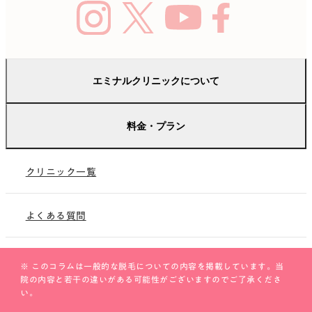
エミナルクリニックについて
はじめての方へ
料金・プラン
未成年の方へ
料金
保護者の方へ
クリニック一覧
学生プラン
総院長紹介
のりかえプラン
よくある質問
ペア限定プラン
脱毛コラム
※ このコラムは一般的な脱毛についての内容を掲載しています。当
お友だち紹介プラン
院の内容と若干の違いがある可能性がございますのでご了承くださ
い。
施術メニュー