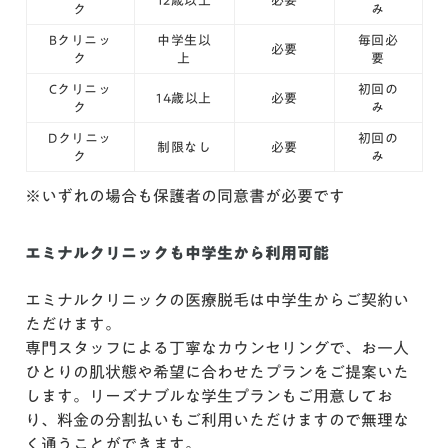
ク
み
Bクリニッ
中学生以
毎回必
必要
ク
上
要
Cクリニッ
初回の
14歳以上
必要
ク
み
Dクリニッ
初回の
制限なし
必要
ク
み
※いずれの場合も保護者の同意書が必要です
エミナルクリニックも中学生から利用可能
エミナルクリニックの医療脱毛は中学生からご契約い
ただけます。
専門スタッフによる丁寧なカウンセリングで、お一人
ひとりの肌状態や希望に合わせたプランをご提案いた
します。リーズナブルな学生プランもご用意してお
り、料金の分割払いもご利用いただけますので無理な
く通うことができます。