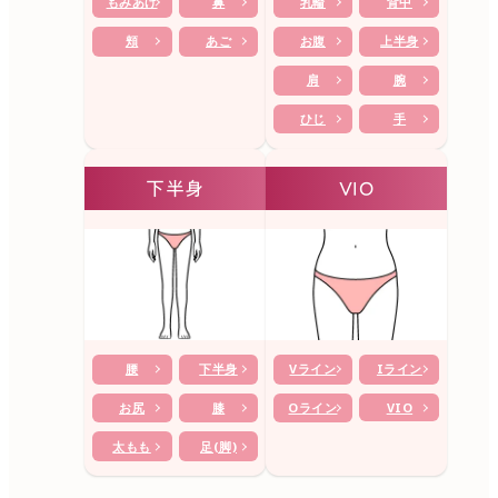
もみあげ
鼻
乳輪
背中
頬
あご
お腹
上半身
肩
腕
ひじ
手
下半身
VIO
腰
下半身
Vライン
Iライン
お尻
膝
Oライン
VIO
太もも
足(脚)